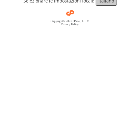
Selezionare le impostazioni locali:
italiano
Copyright© 2026 cPanel, L.L.C.
Privacy Policy